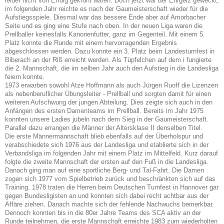
leider nicht von Erfolg gekrönt waren. Doch jetzt war der Ehrgeiz geweckt,
im folgenden Jahr reichte es nach der Gaumeisterschaft wieder für die
Aufstiegsspiele. Diesmal war das bessere Ende aber auf Amorbacher
Seite und es ging eine Stufe nach oben. In der neuen Liga waren die
Prellballer keinesfalls Kanonenfutter, ganz im Gegenteil. Mit einem 5.
Platz konnte die Runde mit einem hervorragenden Ergebnis
abgeschlossen werden. Dazu konnte ein 3. Platz beim Landesturnfest in
Biberach an der Riß erreicht werden. Als Tüpfelchen auf dem i fungierte
die 2. Mannschaft, die im selben Jahr auch den Aufstieg in die Landesliga
feiern konnte.
1973 erwarben sowohl Atze Hoffmann als auch Jürgen Ruoff die Lizenzen
als nebenberuflicher Übungsleiter - Prellball und sorgten damit für einen
weiteren Aufschwung der jungen Abteilung. Dies zeigte sich auch in den
Anfängen des ersten Damenteams im Prellball. Bereits im Jahr 1975
konnten unsere Ladies jubeln nach dem Sieg in der Gaumeisterschaft.
Parallel dazu errangen die Männer der Altersklase II denselben Titel.
Die erste Männermannschaft blieb ebenfalls auf der Überholspur und
verabschiedete sich 1976 aus der Landesliga und etablierte sich in der
Verbandsliga im folgenden Jahr mit einem Platz im Mittelfeld. Kurz darauf
folgte die zweite Mannschaft der ersten auf den Fuß in die Landesliga.
Danach ging man auf eine sportliche Berg- und Tal-Fahrt. Die Damen
zogen sich 1977 vom Spielbetrieb zurück und beschränkten sich auf das
Training. 1978 traten die Herren beim Deutschen Turnfest in Hannover gar
gegen Bundesligisten an und konnten sich dabei recht achtbar aus der
Affäre ziehen. Danach machte sich der fehlende Nachwuchs bemerkbar.
Dennoch konnten bis in die 80er Jahre Teams des SCA aktiv an der
Runde teilnehmen, die erste Mannschaft erreichte 1983 zum wiederholten