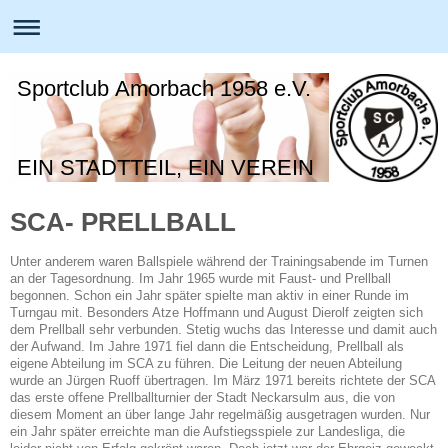
Sportclub Amorbach 1958 e.V.
EIN STADTTEIL, EIN VEREIN
SCA- PRELLBALL
Unter anderem waren Ballspiele während der Trainingsabende im Turnen
an der Tagesordnung. Im Jahr 1965 wurde mit Faust- und Prellball
begonnen. Schon ein Jahr später spielte man aktiv in einer Runde im
Turngau mit. Besonders Atze Hoffmann und August Dierolf zeigten sich
dem Prellball sehr verbunden. Stetig wuchs das Interesse und damit auch
der Aufwand. Im Jahre 1971 fiel dann die Entscheidung, Prellball als
eigene Abteilung im SCA zu führen. Die Leitung der neuen Abteilung
wurde an Jürgen Ruoff übertragen. Im März 1971 bereits richtete der SCA
das erste offene Prellballturnier der Stadt Neckarsulm aus, die von
diesem Moment an über lange Jahr regelmäßig ausgetragen wurden. Nur
ein Jahr später erreichte man die Aufstiegsspiele zur Landesliga, die